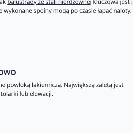
jak
balustrady ze stali nierdzewnej
kluczowa jest 
e wykonane spoiny mogą po czasie łapać naloty.
kowo
e powłoką lakierniczą. Największą zaletą jest
larki lub elewacji.