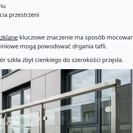
nu
ia przestrzeni
szklane
kluczowe znaczenie ma sposób mocowan
e liniowe mogą powodować drgania tafli.
r szkła zbyt cienkiego do szerokości przęsła.