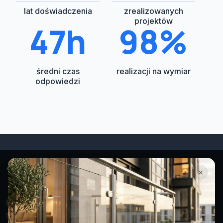
lat doświadczenia
zrealizowanych
projektów
48h
100%
średni czas
realizacji na wymiar
odpowiedzi
×
Projektujemy i montujemy nowoczesne balustrady
stalowe i szklane na terenie Śląska i Małopolski.