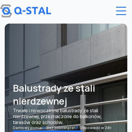
Przejdź do treści
Balustrady ze stali
nierdzewnej
Trwałe i nowoczesne balustrady ze stali
nierdzewnej, przeznaczone do balkonów,
tarasów oraz schodów.
Darmowy pomiar
Bez zobowiązań
Odpowiedź w 24h