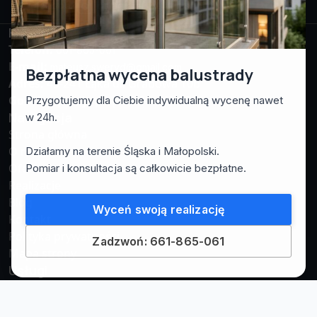
Facebook
Instagram
WhatsApp
Kontakt
Telefon:
661-865-061
E-mail:
mateusz.sweryd@gmail.com
Bezpłatna wycena balustrady
Adres:
43-241 Łąka ul. Grabowa 10b
Godziny pracy:
pn-pt: 7:00 – 17:00
Przygotujemy dla Ciebie indywidualną wycenę nawet
Nawigacja
w 24h.
Strona główna
O nas
Działamy na terenie Śląska i Małopolski.
Oferta
Pomiar i konsultacja są całkowicie bezpłatne.
Realizacje
Blog
Wyceń swoją realizację
Kontakt
Polityka prywatności
Zadzwoń: 661-865-061
Mapa strony
Usługi
Balustrady ze stali nierdzewnej
Balustrady szklane