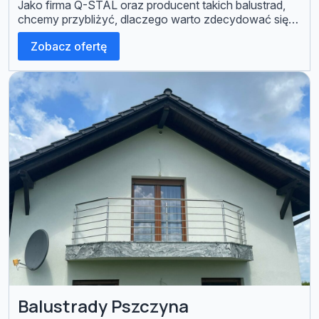
Jako firma Q-STAL oraz producent takich balustrad,
chcemy przybliżyć, dlaczego warto zdecydować się
na ten rodzaj wykończenia schodów, balkonów czy
Zobacz ofertę
tarasów. Dlaczego balustrady ze stali nierdzewnej?
Stal nierdzewna to materiał, który ma wiele […]
Balustrady Pszczyna