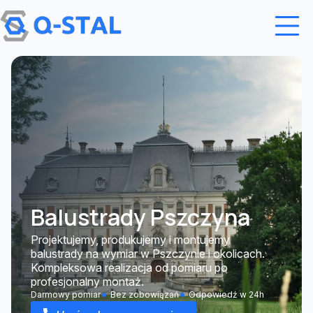
Przejdź do treści
Balustrady Pszczyna
Projektujemy, produkujemy i montujemy
balustrady na wymiar w Pszczynie i okolicach.
Kompleksowa realizacja od pomiaru po
profesjonalny montaż.
Darmowy pomiar
Bez zobowiązań
Odpowiedź w 24h