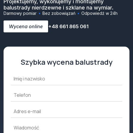
Projektujemy, wykonujemy i montujemy
balustrady nierdzewne i szklane na wymiar.
Darmowy pomiar
Bez zobowiązań
Odpowiedź w 24h
Wycena online
+48 661 865 061
Szybka wycena balustrady