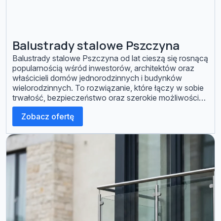
Balustrady stalowe Pszczyna
Balustrady stalowe Pszczyna od lat cieszą się rosnącą
popularnością wśród inwestorów, architektów oraz
właścicieli domów jednorodzinnych i budynków
wielorodzinnych. To rozwiązanie, które łączy w sobie
trwałość, bezpieczeństwo oraz szerokie możliwości
estetyczne. W firmie Q-STAL specjalizujemy się w
Zobacz ofertę
projektowaniu i wykonaniu balustrad stalowych
dostosowanych do indywidualnych potrzeb naszych
klientów. W dzisiejszym wpisie przybliżymy różne
rodzaje balustrad […]