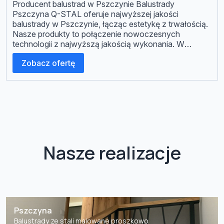
Producent balustrad w Pszczynie Balustrady
Pszczyna Q-STAL oferuje najwyższej jakości
balustrady w Pszczynie, łącząc estetykę z trwałością.
Nasze produkty to połączenie nowoczesnych
technologii z najwyższą jakością wykonania. W
ofercie posiadamy balustrady ze stali nierdzewnej,
Zobacz ofertę
balustrady wewnętrzne i zewnętrzne, balustrady
szklane, oraz balustrady ze stali malowanej
proszkowo. Jako firma produkująca balustrady w
Pszczynie i nie tylko, […]
Nasze realizacje
Pszczyna
Balustrady ze stali malowane proszkowo