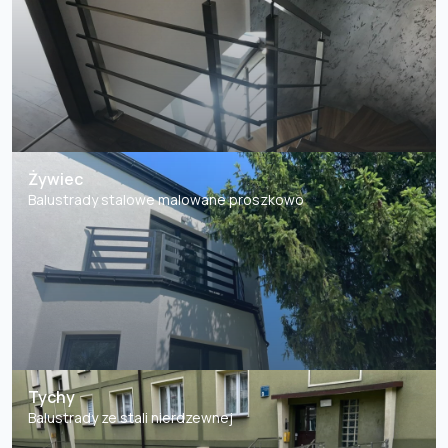
Żywiec
Balustrady stalowe malowane proszkowo
Tychy
Balustrady ze stali nierdzewnej