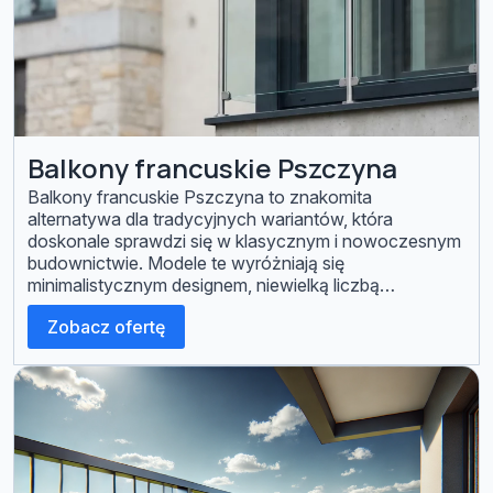
Balkony francuskie Pszczyna
Balkony francuskie Pszczyna to znakomita
alternatywa dla tradycyjnych wariantów, która
doskonale sprawdzi się w klasycznym i nowoczesnym
budownictwie. Modele te wyróżniają się
minimalistycznym designem, niewielką liczbą
elementów konstrukcyjnych oraz dużą
Zobacz ofertę
funkcjonalnością. Pełnią funkcję dekoracyjną oraz
praktyczną. Szeroki wybór balkonów, balustrad
francuskich można znaleźć w naszej ofercie Q-STAL.
Balkony francuskie Znakomitą alternatywą dla
tradycyjnych balkonów są modele francuskie, […]