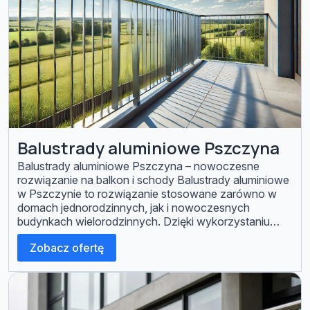
Balustrady aluminiowe Pszczyna
Balustrady aluminiowe Pszczyna – nowoczesne
rozwiązanie na balkon i schody Balustrady aluminiowe
w Pszczynie to rozwiązanie stosowane zarówno w
domach jednorodzinnych, jak i nowoczesnych
budynkach wielorodzinnych. Dzięki wykorzystaniu
lekkiego i odpornego na korozję aluminium pozwalają
Zobacz ofertę
zachować trwałość konstrukcji i nie wymagają częstej
konserwacji. Realizujemy balustrady aluminiowe na
wymiar, dopasowane do konkretnego budynku oraz
warunków montażowych. […]