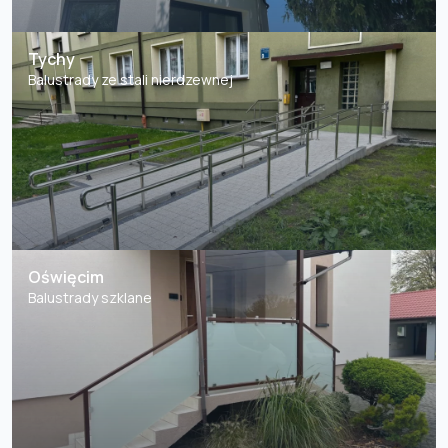
Tychy
Balustrady ze stali nierdzewnej
Oświęcim
Balustrady szklane