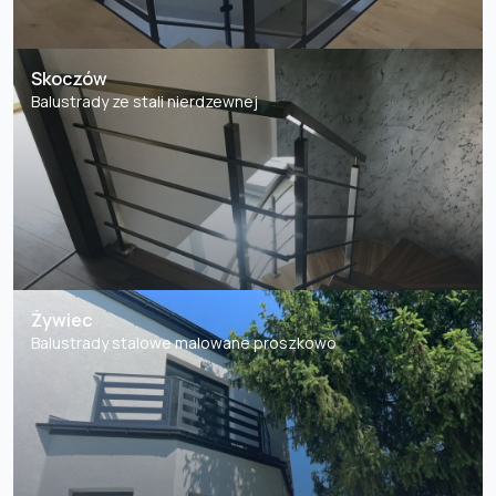
Skoczów
Balustrady ze stali nierdzewnej
Żywiec
Balustrady stalowe malowane proszkowo