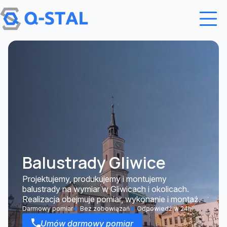
Przejdź do treści
Balustrady Gliwice
Projektujemy, produkujemy i montujemy
balustrady na wymiar w Gliwicach i okolicach.
Realizacja obejmuje pomiar, wykonanie i montaż.
Darmowy pomiar
Bez zobowiązań
Odpowiedź w 24h
Umów darmowy pomiar