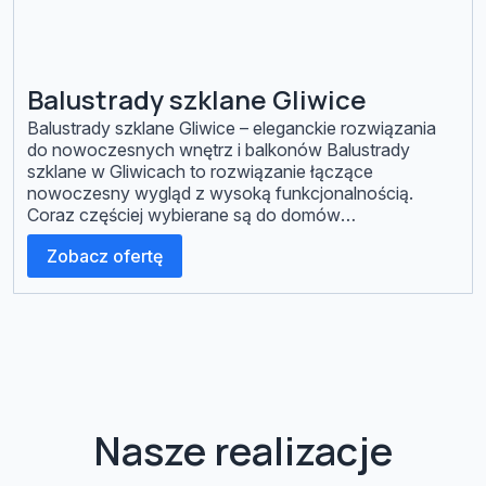
Balustrady szklane Gliwice
Balustrady szklane Gliwice – eleganckie rozwiązania
do nowoczesnych wnętrz i balkonów Balustrady
szklane w Gliwicach to rozwiązanie łączące
nowoczesny wygląd z wysoką funkcjonalnością.
Coraz częściej wybierane są do domów
jednorodzinnych, apartamentów oraz budynków
Zobacz ofertę
firmowych. Dzięki zastosowaniu szkła hartowanego
lub laminowanego konstrukcje są trwałe, bezpieczne i
odporne na codzienne użytkowanie oraz warunki
atmosferyczne. Projektujemy i wykonujemy […]
Nasze realizacje