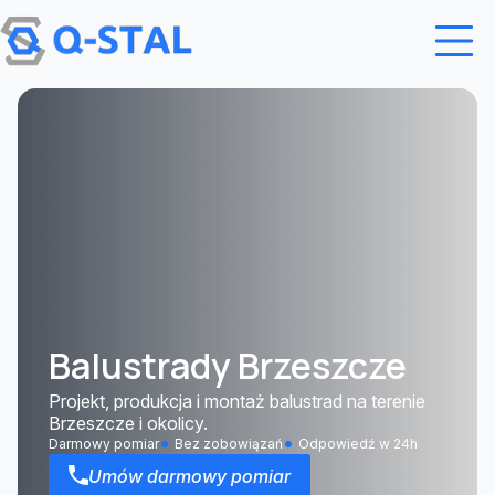
Przejdź do treści
Balustrady Brzeszcze
Projekt, produkcja i montaż balustrad na terenie
Brzeszcze i okolicy.
Darmowy pomiar
Bez zobowiązań
Odpowiedź w 24h
Umów darmowy pomiar