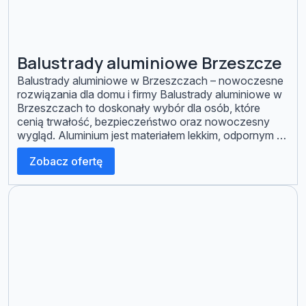
Balustrady aluminiowe Brzeszcze
Balustrady aluminiowe w Brzeszczach – nowoczesne
rozwiązania dla domu i firmy Balustrady aluminiowe w
Brzeszczach to doskonały wybór dla osób, które
cenią trwałość, bezpieczeństwo oraz nowoczesny
wygląd. Aluminium jest materiałem lekkim, odpornym na
korozję i niekorzystne warunki atmosferyczne, dzięki
Zobacz ofertę
czemu balustrady przez wiele lat zachowują swoje
właściwości oraz estetyczny wygląd. Oferujemy
wykonanie balustrad aluminiowych na […]