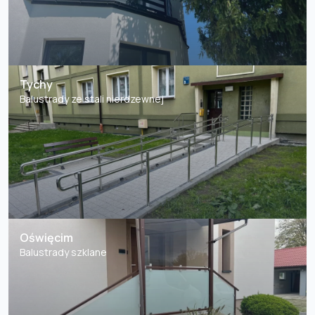
Tychy
Balustrady ze stali nierdzewnej
Oświęcim
Balustrady szklane