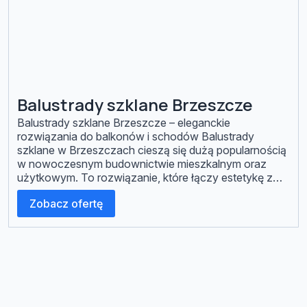
Balustrady szklane Brzeszcze
Balustrady szklane Brzeszcze – eleganckie
rozwiązania do balkonów i schodów Balustrady
szklane w Brzeszczach cieszą się dużą popularnością
w nowoczesnym budownictwie mieszkalnym oraz
użytkowym. To rozwiązanie, które łączy estetykę z
funkcjonalnością, nadając przestrzeni lekki i
Zobacz ofertę
nowoczesny wygląd. W konstrukcjach
wykorzystujemy szkło hartowane oraz laminowane,
odporne na uszkodzenia i codzienne użytkowanie.
Projektujemy i wykonujemy balustrady szklane […]