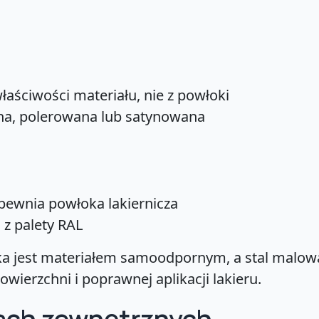
łaściwości materiału, nie z powłoki
na, polerowana lub satynowana
pewnia powłoka lakiernicza
 z palety RAL
wka jest materiałem samoodpornym, a stal malo
ierzchni i poprawnej aplikacji lakieru.
ach zewnętrznych