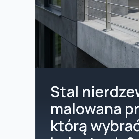
Stal nierdz
malowana p
którą wybra