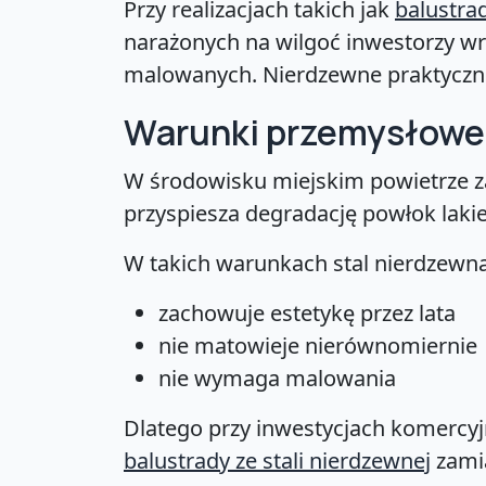
Przy realizacjach takich jak
balustra
narażonych na wilgoć inwestorzy wra
malowanych. Nierdzewne praktyczni
Warunki przemysłowe 
W środowisku miejskim powietrze zaw
przyspiesza degradację powłok lakie
W takich warunkach stal nierdzewna
zachowuje estetykę przez lata
nie matowieje nierównomiernie
nie wymaga malowania
Dlatego przy inwestycjach komercyjn
balustrady ze stali nierdzewnej
zamia