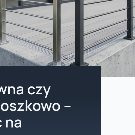
ewna czy
roszkowo –
ć na