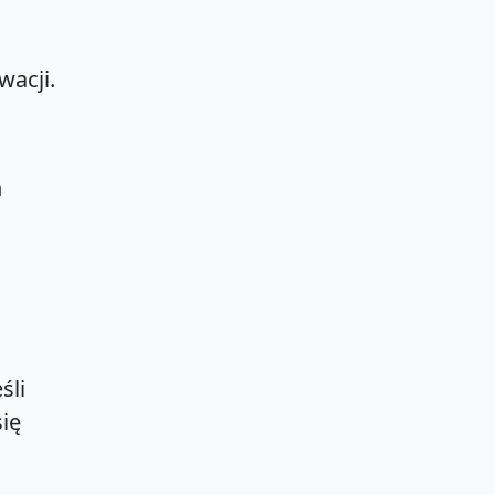
wacji.
h
śli
ię