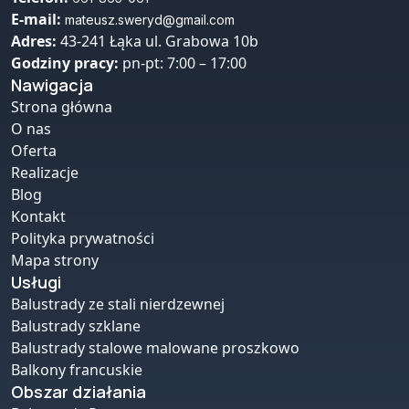
E-mail:
mateusz.sweryd@gmail.com
Adres:
43-241 Łąka ul. Grabowa 10b
Godziny pracy:
pn-pt: 7:00 – 17:00
Nawigacja
Strona główna
O nas
Oferta
Realizacje
Blog
Kontakt
Polityka prywatności
Mapa strony
Usługi
Balustrady ze stali nierdzewnej
Balustrady szklane
Balustrady stalowe malowane proszkowo
Balkony francuskie
Obszar działania