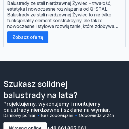
Balustrady ze stali nierdzewnej Żywiec – trwałość,
estetyka i nowoczesne rozwiązania od Q-STAL
Balustrady ze stali nierdzewnej Żywiec to nie tylko
funkcjonalny element konstrukcyjny, ale także
nowoczesne i stylowe rozwiązanie, które zdobywa
coraz większą popularność wśród mieszkańców
Zobacz ofertę
Żywca i okolicznych miejscowości. Jako firma Q-
STAL, producent balustrad z wieloletnim
doświadczeniem, wyjaśniamy, dlaczego stal
nierdzewna to idealny […]
Szukasz solidnej
balustrady na lata?
Projektujemy, wykonujemy i montujemy
balustrady nierdzewne i szklane na wymiar.
Darmowy pomiar
Bez zobowiązań
Odpowiedź w 24h
Wycena online
+48 661 865 061