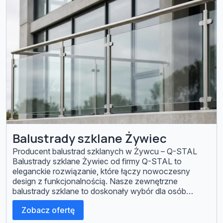
Balustrady szklane Żywiec
Producent balustrad szklanych w Żywcu – Q-STAL
Balustrady szklane Żywiec od firmy Q-STAL to
eleganckie rozwiązanie, które łączy nowoczesny
design z funkcjonalnością. Nasze zewnętrzne
balustrady szklane to doskonały wybór dla osób
ceniących estetykę i trwałość. Dzięki odporności na
Zobacz ofertę
zmienne warunki atmosferyczne, nasze produkty
zapewniają długotrwałe użytkowanie, zachowując