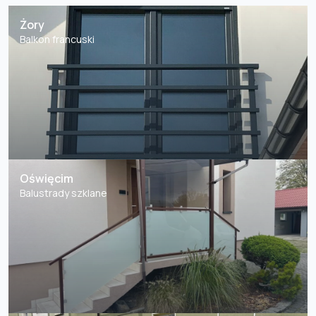
Żory
Balkon francuski
Oświęcim
Balustrady szklane