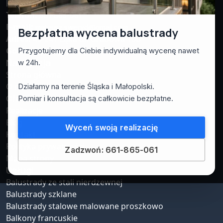
Kontakt
Telefon:
661-865-061
E-mail:
mateusz.sweryd@gmail.com
Bezpłatna wycena balustrady
Adres:
43-241 Łąka ul. Grabowa 10b
Godziny pracy:
pn-pt: 7:00 – 17:00
Przygotujemy dla Ciebie indywidualną wycenę nawet
Nawigacja
w 24h.
Strona główna
O nas
Działamy na terenie Śląska i Małopolski.
Oferta
Pomiar i konsultacja są całkowicie bezpłatne.
Realizacje
Blog
Wyceń swoją realizację
Kontakt
Polityka prywatności
Zadzwoń: 661-865-061
Mapa strony
Usługi
Balustrady ze stali nierdzewnej
Balustrady szklane
Balustrady stalowe malowane proszkowo
Balkony francuskie