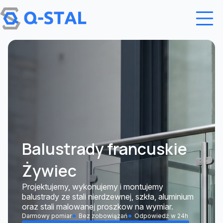
Przejdź do treści
Balustrady francuskie
Żywiec
Projektujemy, wykonujemy i montujemy
balustrady ze stali nierdzewnej, szkła, aluminium
oraz stali malowanej proszkow na wymiar.
Darmowy pomiar
Bez zobowiązań
Odpowiedź w 24h