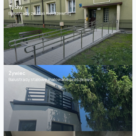
Tychy
Balustrady ze stali nierdzewnej
Żywiec
Balustrady stalowe malowane proszkowo