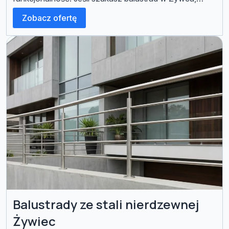
które łączą nowoczesny wygląd, trwałość i precyzyjne
Zobacz ofertę
wykonanie, firma Q-STAL to sprawdzony partner. W
tym artykule wyjaśniamy, dlaczego nasze rozwiązania
są warte Twojej uwagi – […]
Balustrady ze stali nierdzewnej
Żywiec