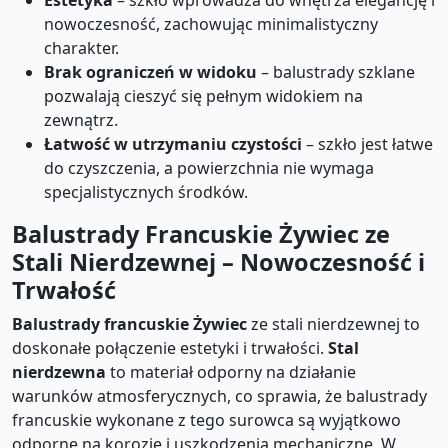
Estetyka
– szkło wprowadza do wnętrza elegancję i
nowoczesność, zachowując minimalistyczny
charakter.
Brak ograniczeń w widoku
– balustrady szklane
pozwalają cieszyć się pełnym widokiem na
zewnątrz.
Łatwość w utrzymaniu czystości
– szkło jest łatwe
do czyszczenia, a powierzchnia nie wymaga
specjalistycznych środków.
Balustrady Francuskie Żywiec ze
Stali Nierdzewnej – Nowoczesność i
Trwałość
Balustrady francuskie Żywiec
ze stali nierdzewnej to
doskonałe połączenie estetyki i trwałości.
Stal
nierdzewna
to materiał odporny na działanie
warunków atmosferycznych, co sprawia, że balustrady
francuskie wykonane z tego surowca są wyjątkowo
odporne na korozję i uszkodzenia mechaniczne. W