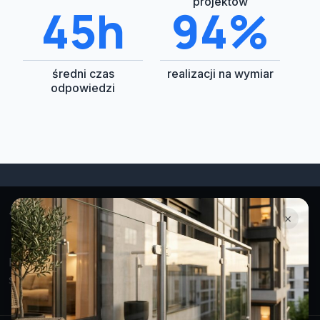
projektów
48h
100%
średni czas
realizacji na wymiar
odpowiedzi
×
Projektujemy i montujemy nowoczesne balustrady
stalowe i szklane na terenie Śląska i Małopolski.
Facebook
Instagram
WhatsApp