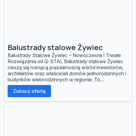
Balustrady stalowe Żywiec
Balustrady Stalowe Żywiec – Nowoczesne i Trwałe
Rozwiązania od Q-STAL Balustrady stalowe Żywiec
cieszą się rosnącą popularnością wśród inwestorów,
architektów oraz właścicieli domów jednorodzinnych i
budynków wielorodzinnych w regionie. To
rozwiązanie, które łączy w sobie trwałość,
Zobacz ofertę
bezpieczeństwo oraz szerokie możliwości estetyczne.
Firma Q-STAL specjalizuje się w projektowaniu i
wykonaniu balustrad stalowych dostosowanych do
indywidualnych potrzeb […]