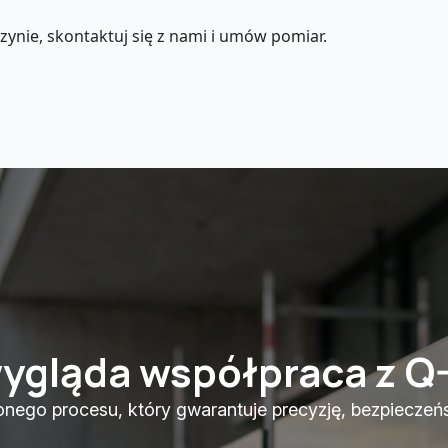
eszynie, skontaktuj się z nami i umów pomiar.
wygląda współpraca z Q
ego procesu, który gwarantuje precyzję, bezpieczeńst