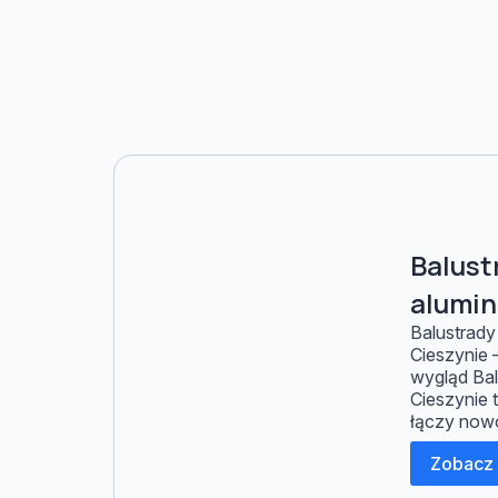
Balust
alumin
Balustrady
Cieszynie –
wygląd Bal
Cieszynie 
łączy now
wysoką od
Zobacz 
codzienne 
właściwoś