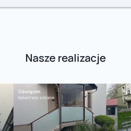
Nasze realizacje
Oświęcim
Tyc
Balustrady szklane
Balu