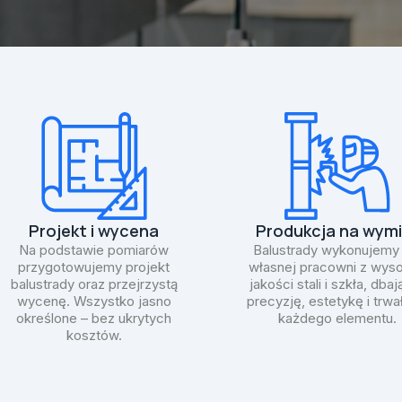
Projekt i wycena
Produkcja na wymi
Na podstawie pomiarów
Balustrady wykonujemy
przygotowujemy projekt
własnej pracowni z wyso
balustrady oraz przejrzystą
jakości stali i szkła, dbaj
wycenę. Wszystko jasno
precyzję, estetykę i trw
określone – bez ukrytych
każdego elementu.
kosztów.