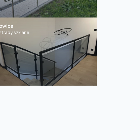
owice
strady szklane