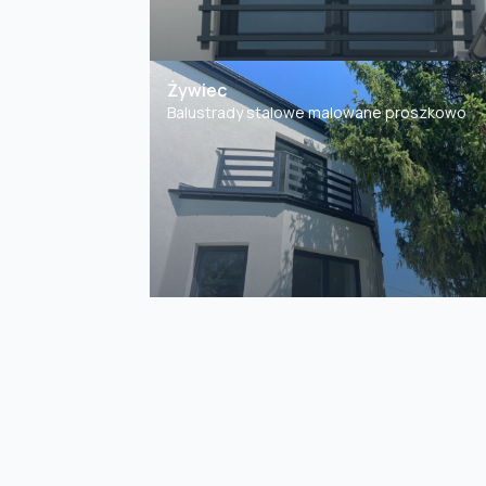
Żywiec
Balustrady stalowe malowane proszkowo