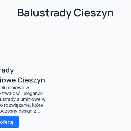
Balustrady Cieszyn
rady
iowe Cieszyn
 aluminiowe w
 trwałość i elegancki
ustrady aluminiowe w
to rozwiązanie, które
oczesny design z
pornością na
ofertę
użytkowanie. Dzięki
ciom aluminium