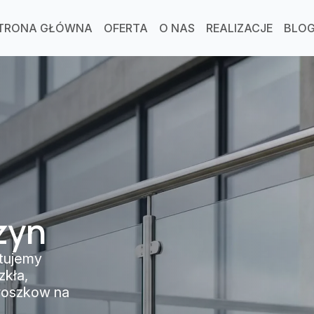
TRONA GŁÓWNA
OFERTA
O NAS
REALIZACJE
BLO
zyn
tujemy
zkła,
proszkow na