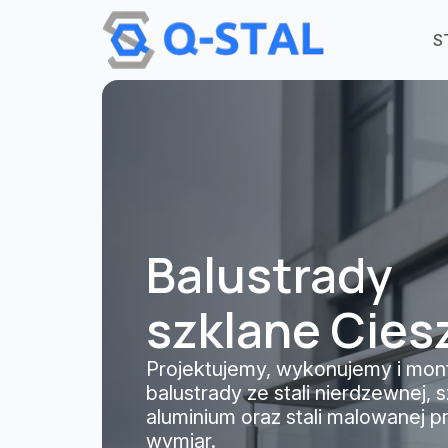
Przejdź do treści
S
Balustrady
szklane Cies
Projektujemy, wykonujemy i mon
balustrady ze stali nierdzewnej, s
aluminium oraz stali malowanej 
wymiar.