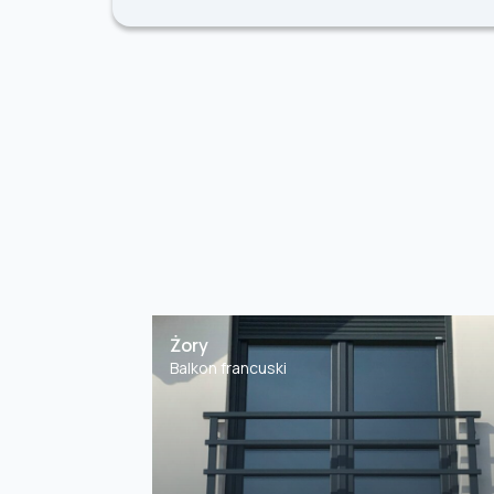
Żory
Balkon francuski