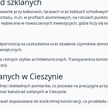
d szklanych
sowanie przy balkonach, tarasach oraz klatkach schodowyc
tażu, m.in. w profilach aluminiowych, na rotulach punkto
 wybierane w nowoczesnych inwestycjach, gdzie liczy się es
i
odpornością na uszkodzenia oraz działanie czynników atmos
ewnętrznych.
do różnych stylów architektonicznych. Transparentna konstr
acji.
anych w Cieszynie
kalnej i dokładnych pomiarów, co pozwala na precyzyjne pr
aż balustrad szklanych w Cieszynie.
ń dopasowane do konkretnej konstrukcji, co przekłada s