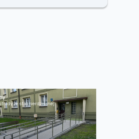
hy
strady ze stali nierdzewnej