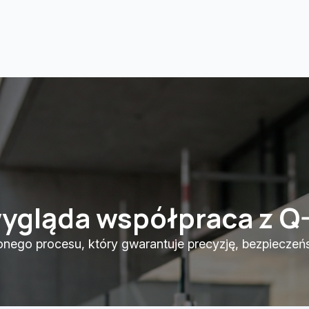
wygląda współpraca z Q
ego procesu, który gwarantuje precyzję, bezpieczeńst