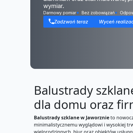
wymiar.
Darmowy pomiar
Bez zobowiązań
Odpow
Zadzwoń teraz
Wyceń realizac
Balustrady szklan
dla domu oraz fi
Balustrady szklane w Jaworznie
to nowocze
minimalistycznemu wyglądowi i wysokiej tr
wielorodzinnych, biur oraz obiektów usługo