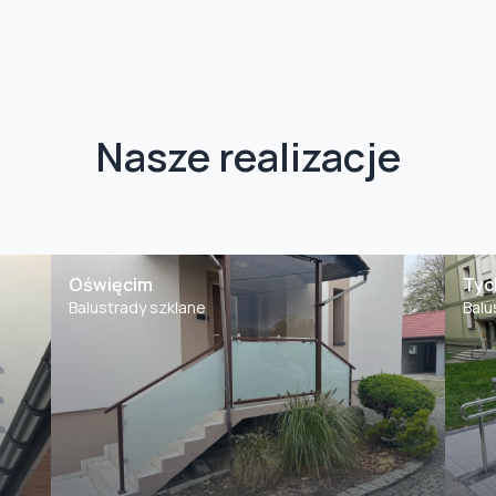
Nasze realizacje
Oświęcim
Tyc
Balustrady szklane
Balu