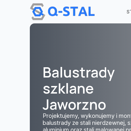
Przejdź do treści
S
Balustrady
szklane
Jaworzno
Projektujemy, wykonujemy i mon
balustrady ze stali nierdzewnej, s
aluminium oraz stali malowanej 