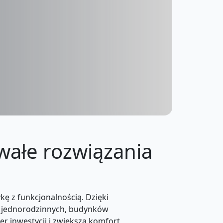
rwałe rozwiązania
ę z funkcjonalnością. Dzięki
ów jednorodzinnych, budynków
r inwestycji i zwiększa komfort