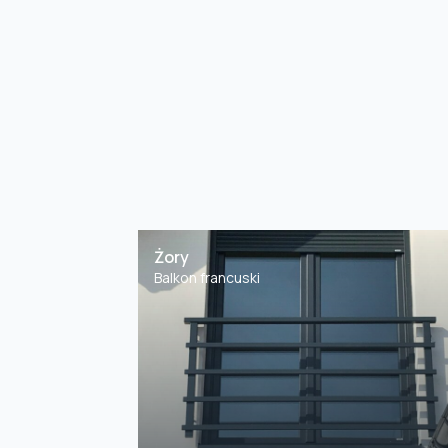
Żory
Balkon francuski