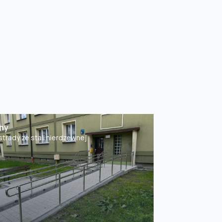
hy
strady ze stali nierdzewnej