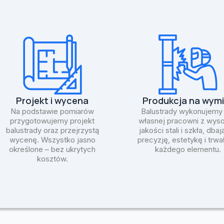
Projekt i wycena
Produkcja na wymi
Na podstawie pomiarów
Balustrady wykonujemy
przygotowujemy projekt
własnej pracowni z wyso
balustrady oraz przejrzystą
jakości stali i szkła, dbaj
wycenę. Wszystko jasno
precyzję, estetykę i trw
określone – bez ukrytych
każdego elementu.
kosztów.