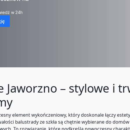
iedź w 24h
ję
e Jaworzno – stylowe i t
rmy
sny element wykończeniowy, który doskonale łączy estetyk
wałości balustrady ze szkła są chętnie wybierane do dom
wych. To rozwiązanie, które podkreśla nowoczesny charakte