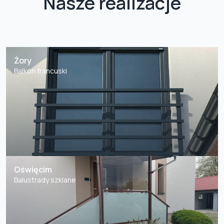
Nasze realizacje
Żory
Balkon francuski
Oświęcim
Balustrady szklane