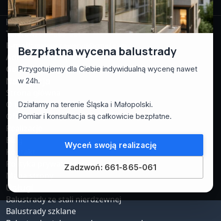
Facebook
Instagram
WhatsApp
Kontakt
Telefon:
661-865-061
E-mail:
mateusz.sweryd@gmail.com
Bezpłatna wycena balustrady
Adres:
43-241 Łąka ul. Grabowa 10b
Godziny pracy:
pn-pt: 7:00 – 17:00
Przygotujemy dla Ciebie indywidualną wycenę nawet
Nawigacja
w 24h.
Strona główna
O nas
Działamy na terenie Śląska i Małopolski.
Oferta
Pomiar i konsultacja są całkowicie bezpłatne.
Realizacje
Blog
Wyceń swoją realizację
Kontakt
Polityka prywatności
Zadzwoń: 661-865-061
Mapa strony
Usługi
Balustrady ze stali nierdzewnej
Balustrady szklane