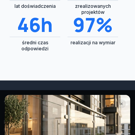
lat doświadczenia
zrealizowanych
projektów
48h
100%
średni czas
realizacji na wymiar
odpowiedzi
×
Projektujemy i montujemy nowoczesne balustrady
stalowe i szklane na terenie Śląska i Małopolski.