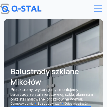
Przejdź do treści
Balustrady szklane
Mikołów
Projektujemy, wykonujemy i montujemy
balustrady ze stali nierdzewnej, szkła, aluminium
oraz stali malowanej proszkow na wymiar.
Darmowy pomiar
Bez zobowiązań
Odpowiedź w 24h