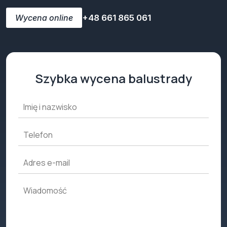
Wycena online
+48 661 865 061
Szybka wycena balustrady