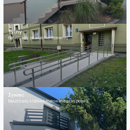
Tychy
Balustrady ze stali nierdzewnej
Żywiec
Balustrady stalowe malowane proszkowo