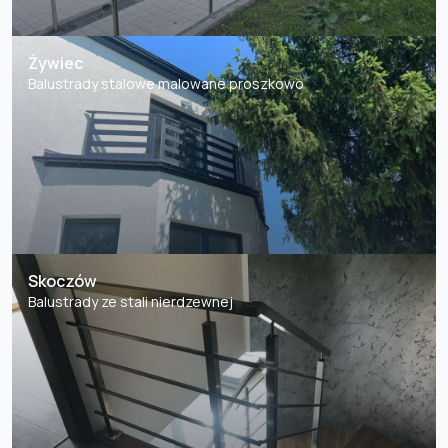
Żywiec
Balustrady stalowe malowane proszkowo
Skoczów
Balustrady ze stali nierdzewnej