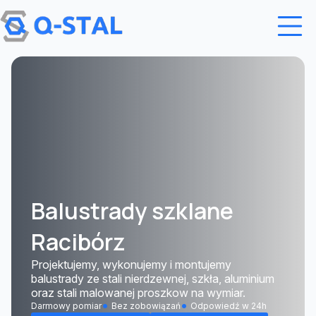
Przejdź do treści
Balustrady szklane
Racibórz
Projektujemy, wykonujemy i montujemy
balustrady ze stali nierdzewnej, szkła, aluminium
oraz stali malowanej proszkow na wymiar.
Darmowy pomiar
Bez zobowiązań
Odpowiedź w 24h