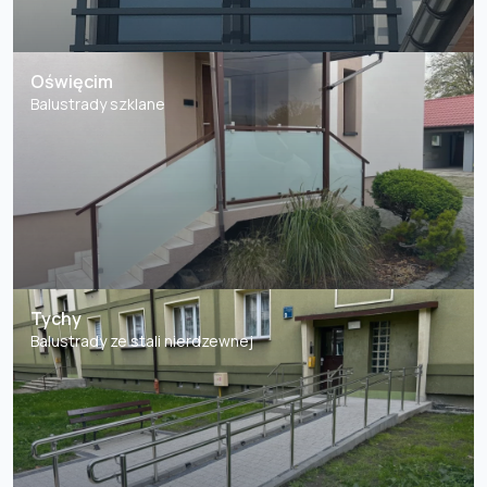
Oświęcim
Balustrady szklane
Tychy
Balustrady ze stali nierdzewnej