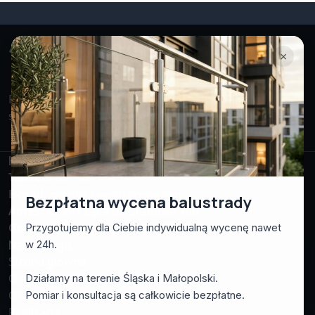
×
Projektujemy i montujemy nowoczesne balustrady
stalowe i szklane na terenie Śląska i Małopolski.
Facebook
Instagram
WhatsApp
Kontakt
Telefon:
661-865-061
E-mail:
mateusz.sweryd@gmail.com
Bezpłatna wycena balustrady
Adres:
43-241 Łąka ul. Grabowa 10b
Godziny pracy:
pn-pt: 7:00 – 17:00
Przygotujemy dla Ciebie indywidualną wycenę nawet
Nawigacja
w 24h.
Strona główna
O nas
Działamy na terenie Śląska i Małopolski.
Oferta
Pomiar i konsultacja są całkowicie bezpłatne.
Realizacje