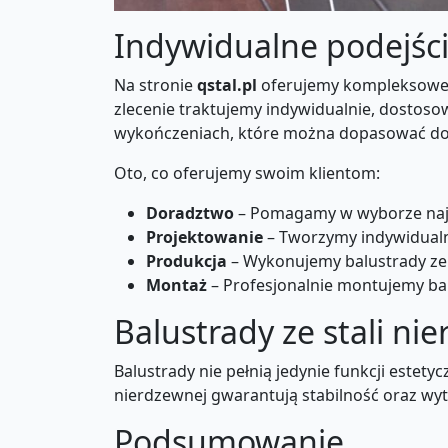
Indywidualne podejści
Na stronie
qstal.pl
oferujemy kompleksowe u
zlecenie traktujemy indywidualnie, dostoso
wykończeniach, które można dopasować do 
Oto, co oferujemy swoim klientom:
Doradztwo
– Pomagamy w wyborze najl
Projektowanie
– Tworzymy indywidualne
Produkcja
– Wykonujemy balustrady ze 
Montaż
– Profesjonalnie montujemy bal
Balustrady ze stali ni
Balustrady nie pełnią jedynie funkcji estet
nierdzewnej gwarantują stabilność oraz wyt
Podsumowanie