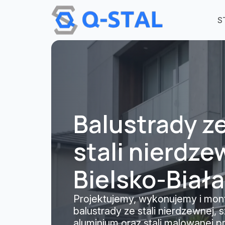
Przejdź do treści
S
Balustrady z
stali nierdze
Bielsko-Biała
Projektujemy, wykonujemy i mon
balustrady ze stali nierdzewnej, s
aluminium oraz stali malowanej 