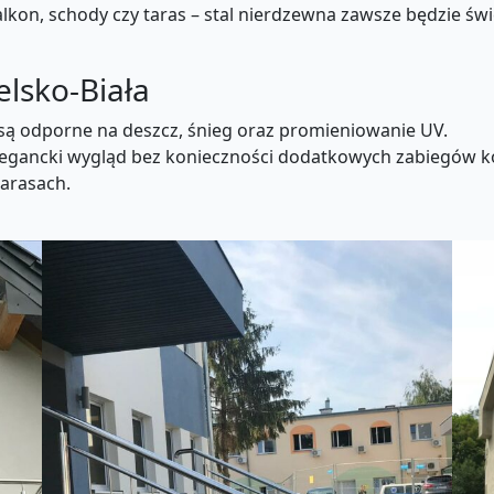
 balkon, schody czy taras – stal nierdzewna zawsze będzi
elsko-Biała
j są odporne na deszcz, śnieg oraz promieniowanie UV.
elegancki wygląd bez konieczności dodatkowych zabiegów k
tarasach.