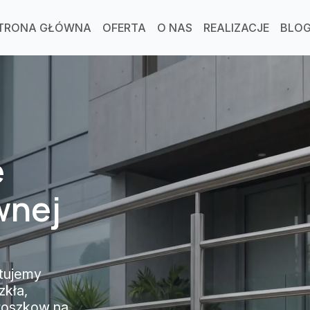
TRONA GŁÓWNA
OFERTA
O NAS
REALIZACJE
BLO
e
wnej
tujemy
zkła,
proszkow na