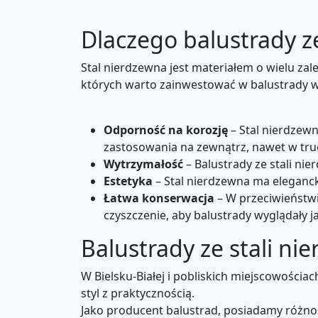
Dlaczego balustrady ze
Stal nierdzewna jest materiałem o wielu za
których warto zainwestować w balustrady w
Odporność na korozję
– Stal nierdzewn
zastosowania na zewnątrz, nawet w tr
Wytrzymałość
– Balustrady ze stali ni
Estetyka
– Stal nierdzewna ma eleganck
Łatwa konserwacja
– W przeciwieństwi
czyszczenie, aby balustrady wyglądały j
Balustrady ze stali ni
W Bielsku-Białej i pobliskich miejscowości
styl z praktycznością.
Jako producent balustrad, posiadamy różn