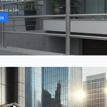
iedź w 24h
ję