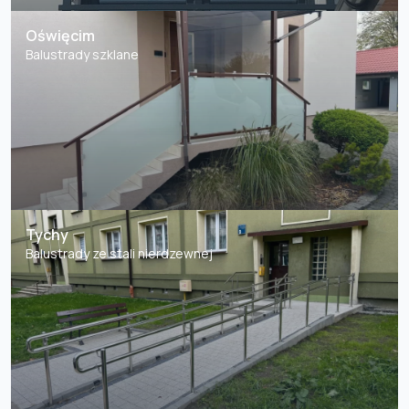
Oświęcim
Balustrady szklane
Tychy
Balustrady ze stali nierdzewnej