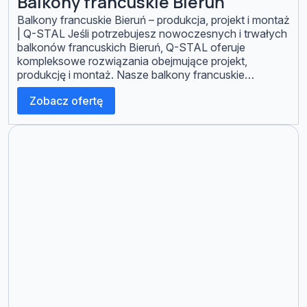
Balkony francuskie Bieruń
Balkony francuskie Bieruń – produkcja, projekt i montaż
| Q-STAL Jeśli potrzebujesz nowoczesnych i trwałych
balkonów francuskich Bieruń, Q-STAL oferuje
kompleksowe rozwiązania obejmujące projekt,
produkcję i montaż. Nasze balkony francuskie
powstają z wysokiej jakości stali nierdzewnej,
Zobacz ofertę
aluminium oraz szkła hartowanego, dzięki czemu są
bezpieczne, estetyczne i w pełni dopasowane do
różnego typu budynków w Bieruniu: […]