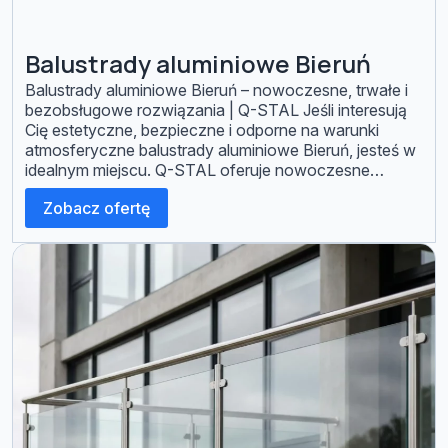
Balustrady aluminiowe Bieruń
Balustrady aluminiowe Bieruń – nowoczesne, trwałe i
bezobsługowe rozwiązania | Q-STAL Jeśli interesują
Cię estetyczne, bezpieczne i odporne na warunki
atmosferyczne balustrady aluminiowe Bieruń, jesteś w
idealnym miejscu. Q-STAL oferuje nowoczesne
systemy balustrad wykonanych z aluminium, które
Zobacz ofertę
doskonale sprawdzają się na balkonach, tarasach oraz
przy schodach zarówno w domach prywatnych, jak i
obiektach firmowych. Balustrady […]