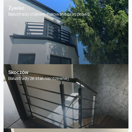
Żywiec
Balustrady stalowe malowane proszkowo
Skoczów
Balustrady ze stali nierdzewnej