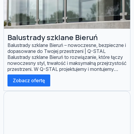
Balustrady szklane Bieruń
Balustrady szklane Bieruń – nowoczesne, bezpieczne i
dopasowane do Twojej przestrzeni | Q-STAL
Balustrady szklane Bieruń to rozwiązanie, które łączy
nowoczesny styl, trwałość i maksymalną przejrzystość
przestrzeni. W Q-STAL projektujemy i montujemy
szklane balustrady na balkonach, tarasach, schodach
Zobacz ofertę
oraz w obiektach komercyjnych – zawsze na wymiar i
z zachowaniem norm bezpieczeństwa. Szklane
balustrady są dziś […]