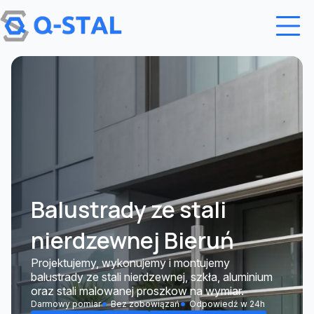
Przejdź do treści
Balustrady ze stali
nierdzewnej Bieruń
Projektujemy, wykonujemy i montujemy
balustrady ze stali nierdzewnej, szkła, aluminium
oraz stali malowanej proszkow na wymiar.
Darmowy pomiar
Bez zobowiązań
Odpowiedź w 24h