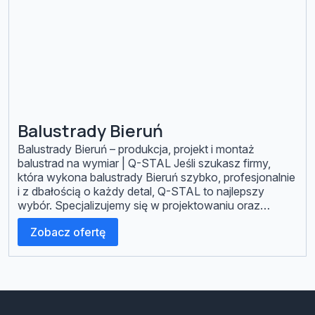
Balustrady Bieruń
Balustrady Bieruń – produkcja, projekt i montaż
balustrad na wymiar | Q-STAL Jeśli szukasz firmy,
która wykona balustrady Bieruń szybko, profesjonalnie
i z dbałością o każdy detal, Q-STAL to najlepszy
wybór. Specjalizujemy się w projektowaniu oraz
montażu balustrad stalowych, nierdzewnych i
Zobacz ofertę
szklanych dla domów, firm oraz inwestycji
deweloperskich na terenie Bierunia i całego Śląska.
Nasze […]