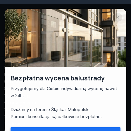
×
Projektujemy i montujemy nowoczesne balustrady
stalowe i szklane na terenie Śląska i Małopolski.
Facebook
Instagram
WhatsApp
Kontakt
Telefon:
661-865-061
E-mail:
mateusz.sweryd@gmail.com
Bezpłatna wycena balustrady
Adres:
43-241 Łąka ul. Grabowa 10b
Godziny pracy:
pn-pt: 7:00 – 17:00
Przygotujemy dla Ciebie indywidualną wycenę nawet
Nawigacja
w 24h.
Strona główna
O nas
Działamy na terenie Śląska i Małopolski.
Oferta
Pomiar i konsultacja są całkowicie bezpłatne.
Realizacje
Blog