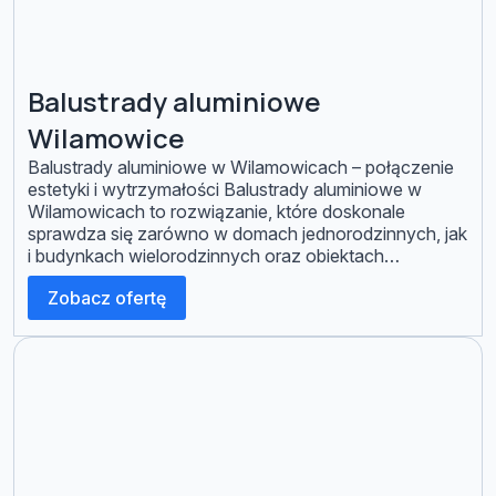
Balustrady aluminiowe
Wilamowice
Balustrady aluminiowe w Wilamowicach – połączenie
estetyki i wytrzymałości Balustrady aluminiowe w
Wilamowicach to rozwiązanie, które doskonale
sprawdza się zarówno w domach jednorodzinnych, jak
i budynkach wielorodzinnych oraz obiektach
komercyjnych. Aluminium wyróżnia się wysoką
Zobacz ofertę
odpornością na korozję, niewielką wagą oraz długą
żywotnością, dzięki czemu balustrady nie wymagają
skomplikowanej konserwacji i przez lata zachowują
swój estetyczny […]