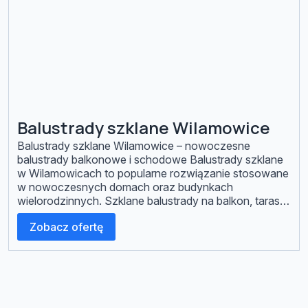
Balustrady szklane Wilamowice
Balustrady szklane Wilamowice – nowoczesne
balustrady balkonowe i schodowe Balustrady szklane
w Wilamowicach to popularne rozwiązanie stosowane
w nowoczesnych domach oraz budynkach
wielorodzinnych. Szklane balustrady na balkon, taras i
schody wyróżniają się eleganckim wyglądem,
Zobacz ofertę
trwałością oraz wysokim poziomem bezpieczeństwa.
Dzięki zastosowaniu szkła hartowanego lub
laminowanego konstrukcja jest odporna na
uszkodzenia i zmienne warunki atmosferyczne.
Wykonujemy […]