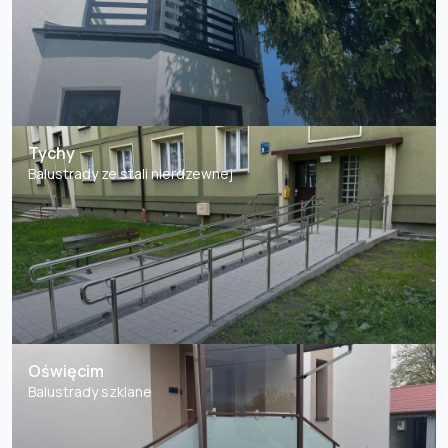
Tychy
Balustrady ze stali nierdzewnej
Oświęcim
Balustrady szklane