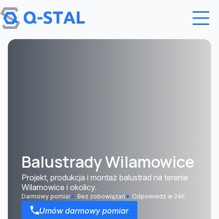
Przejdź do treści
Balustrady Wilamowice
Projekt, produkcja i montaż balustrad na terenie
Wilamowice i okolicy.
Darmowy pomiar
Bez zobowiązań
Odpowiedź w 24h
Umów darmowy pomiar